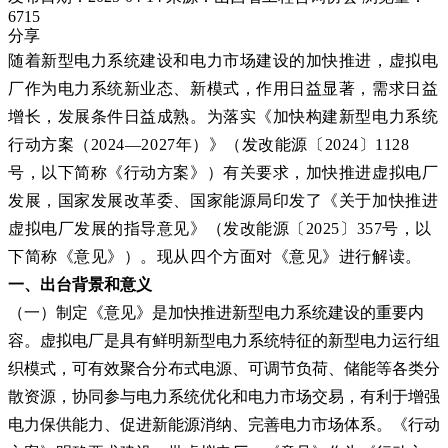
6715
分享
随着新型电力系统
建设
和电力市场建设的加快推进，虚拟电
厂作为电力系统新业态、新模式，作用日益显著，需求日益
增长，发展条件日益成熟。
为
落实《加快构建新型电力系统
行动方案（
2024—202
7
年）》（
发改能源
〔
2024
〕
1128
号，
以下简称《行动方案》）有关要求，
加快推进虚拟电厂
发展，国家发展改革委
、国家能源局印发了《关于加快推进
虚拟电厂发展的指导意见》（
发改能源〔
2025
〕
357
号，
以
下
简称《意见》）。现从四个方面对《意见》进行解读。
一、出台背景和意义
（一）制定《意见》是加快推进新型电力系统建设的重要内
容。虚拟电厂是具有鲜明新型电力系统特征的新型电力运行组
织模式，可有效聚合分布式电源、可调节负荷、储能等各类分
散资源，协同参与电力系统优化和电力市场交易，有利于增强
电力保供能力、促进新能源消纳、完善电力市场体系。《行动